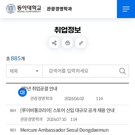
관광경영학과
취업정보
885
총
개
제목
번호
검
작성자
색
4학년 취업공결 안내
작성일자
관광경영학과
2026.06.02
114
조회수
[루이비통코리아] 스토어 신입 대규모 공개 채용 안내
884
관광경영학과
2026.07.10
114
Mercure Ambassador Seoul Dongdaemun
883