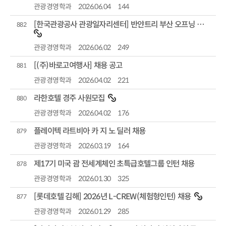
관광경영학과
2026.06.04
144
[한국관광공사 관광일자리센터] 반얀트리 부산 오프닝 직원 채용(~6/10)
882
관광경영학과
2026.06.02
249
[(주)바로고여행사] 채용 공고
881
관광경영학과
2026.04.02
221
라한호텔 경주 사원모집
880
관광경영학과
2026.04.02
176
플레이텍 라트비아 카 지 노 딜러 채용
879
관광경영학과
2026.03.19
164
제17기 미국 괌 전세계체인 초특급호텔그룹 인턴 채용
878
관광경영학과
2026.01.30
325
[롯데호텔 김해] 2026년 L-CREW(체험형인턴) 채용
877
관광경영학과
2026.01.29
285