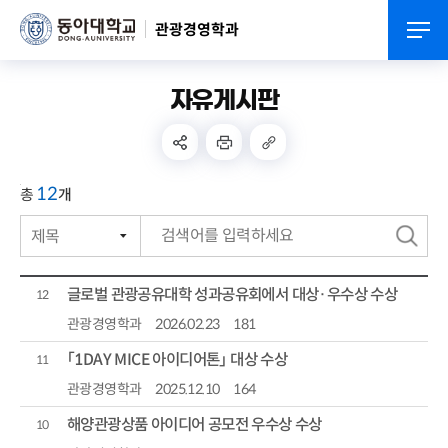
관광경영학과
자유게시판
12
총
개
제목
번호
검
작성자
색
글로벌 관광공유대학 성과공유회에서 대상·우수상 수상
12
작성일자
관광경영학과
2026.02.23
181
「1DAY MICE 아이디어톤」 대상 수상
조회수
11
관광경영학과
2025.12.10
164
해양관광상품 아이디어 공모전 우수상 수상
10