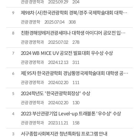
관광경영학과
2025.09.29
204
제98차 (사)한국관광학회 경북/경주 국제학술대회 대학생 아이디어 공모전 입상 - 우수상, 장려상
9
관광경영학
2025.07.04
308
친환경해양레저관광세미나 대학생 아이디어 공모전 입상 - 대상
8
관광경영학과
2025.07.02
278
2024 WB MICE UV 공모전 발표대회 우수상 수상
7
관광경영학과
2024.12.13
311
제[95차 한국관광학회 경남통영국제학술대회 대학생 공모전 '장려상' 수상
6
관광경영학과
2024.02.20
111
2024학년도 '한국관광학회장상' 수상
5
관광경영학과
2024.02.20
130
2023 부산관광기업 Level-up 트래블톤 '우수상' 수상
4
관광경영학과
2023.11.21
158
서구종합사회복지관 청년특화팀 프로그램 안내
3