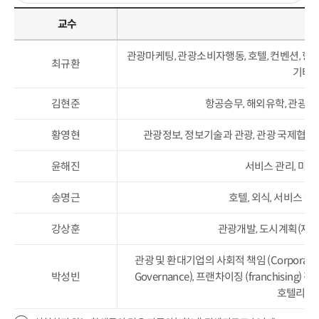
교수
상
관광마케팅, 관광소비자행동, 호텔, 컨벤션, 항공
최규환
기타 
김현준
항공승무, 해외유학, 관광환
황영현
관광정보, 정보기술과 관광, 관광 국제협력
윤해진
서비스 관리, 마케
송명근
호텔, 외식, 서비스 운
강상훈
관광개발, 도시계획(재생)
관광 및 환대기업의 사회적 책임 (Corporate Soci
박성빈
Governance), 프랜차이징 (franchising) 
호텔리어,